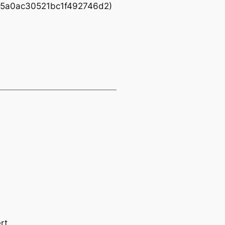
295a0ac30521bc1f492746d2)
rt