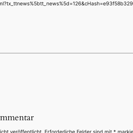
n.html?tx_ttnews%5btt_news%5d=126&cHash=e93f58b3
ommentar
cht veröffentlicht.
Erforderliche Felder sind mit
*
markie